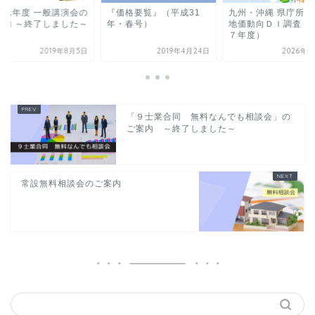
和元年度 一般講演会の
『価格要覧』（平成31
九州・沖縄 県庁所在
案内 ～終了しました～
年・春号）
地価動向ＤＩ調査（
７年度）
2019年8月5日
2019年4月24日
2026年4
「９士業合同 無料なんでも相談会」の
ご案内 ～終了しました～
常設無料相談会のご案内