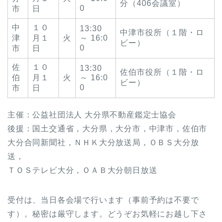
分（406会議室）
0
市
日
中
１０
13:30
中津市役所（１階・ロ
津
月１
火
～ 16:0
ビー）
0
市
日
佐
１０
13:30
佐伯市役所（１階・ロ
伯
月１
火
～ 16:0
ビー）
0
市
日
主催：公益社団法人 大分県不動産鑑定士協会
後援：国土交通省，大分県，大分市，中津市，佐伯市
大分合同新聞社，ＮＨＫ大分放送局，ＯＢＳ大分放
送，
ＴＯＳテレビ大分，ＯＡＢ大分朝日放送
受付は、当日各会場で行います（事前予約は不要で
す）。秘密は厳守します。どうぞお気軽にお越し下さ