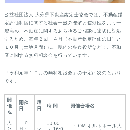
公益社団法人 大分県不動産鑑定士協会では、不動産鑑
定評価制度に関する社会一般の理解と信頼性をより一
層高め、不動産に関するあらゆるご相談に適切に対処
するため、毎年２回、４月（不動産鑑定評価の日）と
１０月（土地月間）に、県内の各市役所などで、不動
産に関する無料相談会を行っています。
「令和元年１０月の無料相談会」の予定は次のとおり
です。
開
開催
曜
催
時 間
開催会場名
日
日
地
大
１０
10:00
J:COM ホルトホール大
分
月１
火
～ 16:0