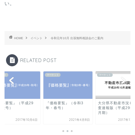
い。
HOME
イベント
令和元年10月 出張無料相談会のご案内
RELATED POST
ケット
マーケット
マーケット
価格要覧』（平成29
『価格要覧』（令和3
大分県不動産市況Ｄ
・秋号）
年・春号）
査速報版（平成29年
月期）
2017年10月6日
2021年4月8日
2017年12