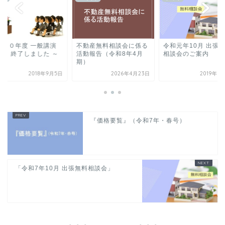
成３０年度 一般講演
不動産無料相談会に係る
令和元年10月 出張
 ～ 終了しました ～
活動報告（令和8年4月
相談会のご案内
期）
2018年9月5日
2026年4月23日
2019年9
『価格要覧』（令和7年・春号）
「令和7年10月 出張無料相談会」