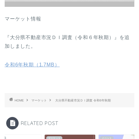
マーケット情報
『大分県不動産市況ＤＩ調査（令和６年秋期）』を追
加しました。
令和6年秋期（1.7MB）
HOME
マーケット
大分県不動産市況ＤＩ調査 令和6年秋期
RELATED POST
ント
マーケット
イベント