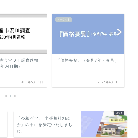
マーケット
マ
産市況ＤＩ調査速報
『価格要覧』（令和7年・春号）
『
0年04月期）
2018年6月13日
2025年4月11日
秋
「令和2年4月 出張無料相談
会」の中止を決定いたしまし
た。