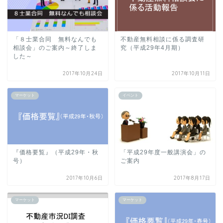
「８士業合同 無料なんでも
不動産無料相談に係る調査研
相談会」のご案内～終了しま
究（平成29年4月期）
した～
2017年10月24日
2017年10月11日
マーケット
イベント
『価格要覧』（平成29年・秋
「平成29年度一般講演会」の
号）
ご案内
2017年10月6日
2017年8月17日
マーケット
マーケット